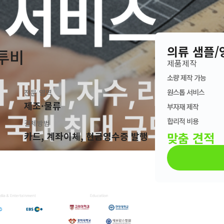
의류 샘플/
투비
제품제작
소량 제작 가능
원스톱 서비스
전문 영역
0
제조·물류
부자재 제작
합리적 비용
결제방법
맞춤 견적
카드, 계좌이체, 현금영수증 발행